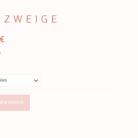
HZWEIGE
€
n
 Warenkorb