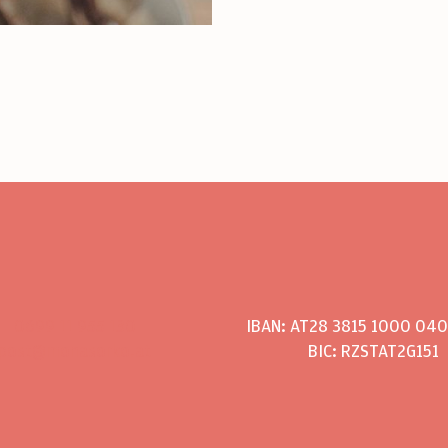
0699 11 955 130
IBAN: AT28 3815 1000 04
post@monasorko.at
BIC: RZSTAT2G151