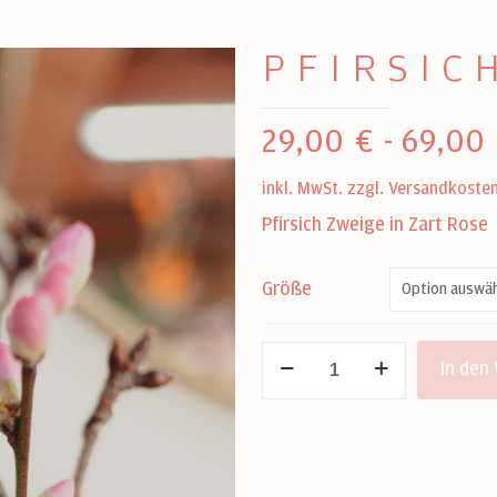
PFIRSIC
29,00
€
-
69,00
inkl. MwSt.
zzgl.
Versandkoste
Pfirsich Zweige in Zart Rose
Größe
Pfirsichzweige
In den
Menge