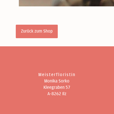
Zurück zum Shop
Meisterfloristin
Monika Sorko
Kleegraben 57
A-8262 Ilz