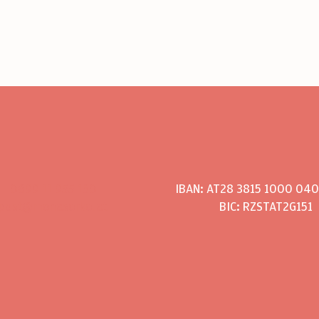
0699 11 955 130
IBAN: AT28 3815 1000 04
post@monasorko.at
BIC: RZSTAT2G151