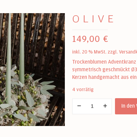
OLIVE
149,00
€
inkl. 20 % MwSt.
zzgl.
Versand
Trockenblumen Adventkranz a
symmetrisch geschmückt Ø35c
Kerzen handgemacht aus ein
4 vorrätig
Olive
In den
Menge