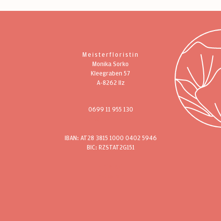
Meisterfloristin
Monika Sorko
Kleegraben 57
A-8262 Ilz
0699 11 955 130
post@monasorko.at
IBAN: AT28 3815 1000 0402 5946
BIC: RZSTAT2G151
Pinterest
Instagram