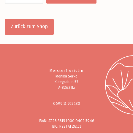
Menge
Zurück zum Shop
Meisterfloristin
Monika Sorko
Kleegraben 57
A-8262 Ilz
0699 11 955 130
post@monasorko.at
IBAN: AT28 3815 1000 0402 5946
BIC: RZSTAT2G151