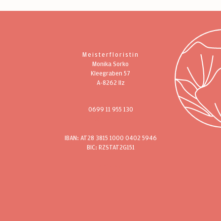
Meisterfloristin
Monika Sorko
Kleegraben 57
A-8262 Ilz
0699 11 955 130
post@monasorko.at
IBAN: AT28 3815 1000 0402 5946
BIC: RZSTAT2G151
Pinterest
Instagram