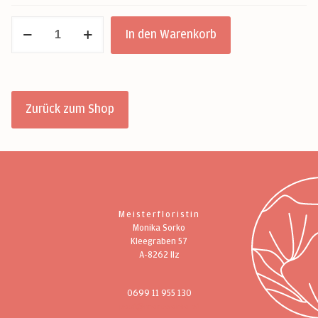
Gutschein
In den Warenkorb
Menge
Zurück zum Shop
Meisterfloristin
Monika Sorko
Kleegraben 57
A-8262 Ilz
0699 11 955 130
post@monasorko.at