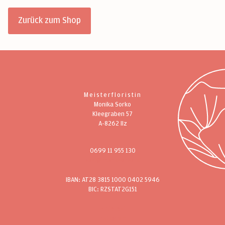
Zurück zum Shop
Meisterfloristin
Monika Sorko
Kleegraben 57
A-8262 Ilz
0699 11 955 130
post@monasorko.at
IBAN: AT28 3815 1000 0402 5946
BIC: RZSTAT2G151
Pinterest
Instagram