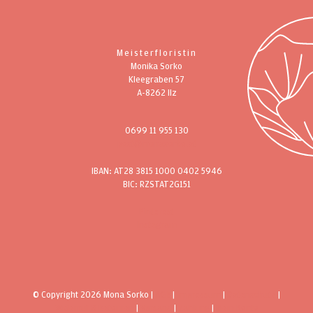
Meisterfloristin
Monika Sorko
Kleegraben 57
A-8262 Ilz
0699 11 955 130
post@monasorko.at
IBAN: AT28 3815 1000 0402 5946
BIC: RZSTAT2G151
Pinterest
Instagram
© Copyright 2026 Mona Sorko |
AGB
|
Impressum
|
Datenschutz
|
Widerruf & Retouren
|
Versand
|
Zahlung
|
Mein Konto