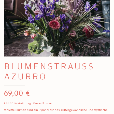
BLUMENSTRAUSS A
ZURRO
69,00
€
inkl. 20 % MwSt.
zzgl.
Versandkosten
Violette Blumen sind ein Symbol für das Außergewöhnliche und Mystische