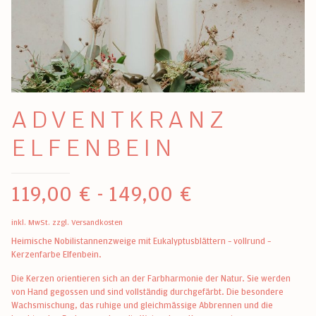
ADVENTKRANZ
ELFENBEIN
119,00
€
-
149,00
€
inkl. MwSt.
zzgl.
Versandkosten
Heimische Nobilistannenzweige mit Eukalyptusblättern – vollrund –
Kerzenfarbe Elfenbein.
Die Kerzen orientieren sich an der Farbharmonie der Natur. Sie werden
von Hand gegossen und sind vollständig durchgefärbt. Die besondere
Wachsmischung, das ruhige und gleichmässige Abbrennen und die