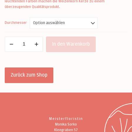
leuchtenden Farben machen die Weizenkorn Kerze zu einem
überzeugenden Qualitätsprodukt.
Durchmesser
Adventkranz
In den Warenkorb
Elfenbein
Menge
Zurück zum Shop
Meisterfloristin
Monika Sorko
Kleegraben 57