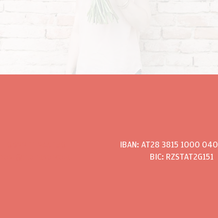
0699 11 955 130
IBAN: AT28 3815 1000 04
post@monasorko.at
BIC: RZSTAT2G151